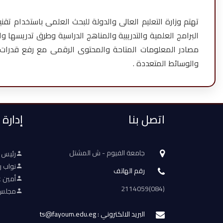
تهتم وزارة التعليم العالى والدولة للبحث العلمى باستخدام تقن
البرامج العلمية والتدريبية والمناهج الدراسية وطرق تدريسها 
مصادر المعلومات المتاحة والمحتوى الرقمى مع رفع قدرات و
والوسائط المتعددة .
اتصل بنا
إدارة
جامعة الفيوم - ش المشتل
رئيس 
نواب ر
رقم الهاتف
أمين ع
(084)2114059
مجلس 
البريد الالكتروني : ts@fayoum.edu.eg