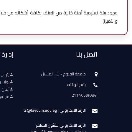
وجود بيئة تعليمية آمنة خالية من العنف بكافة أشكاله من خلا
والتمييز)
اتصل بنا
إدارة
جامعة الفيوم - ش المشتل
رئيس 
نواب ر
رقم الهاتف
أمين ع
(084)2114059
مجلس 
البريد الالكتروني : ts@fayoum.edu.eg
البريد الالكتروني لشئون التعليم
والطلاب vpesa@fayoum.edu.eg