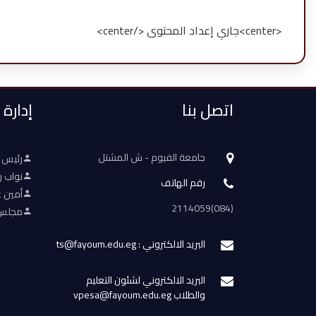
<center>جاري إعداد المحتوى </center>
اتصل بنا
إدارة
جامعة الفيوم - ش المشتل
رئيس 
نواب ر
رقم الهاتف
أمين ع
(084)2114059
مجلس 
البريد الالكتروني : ts@fayoum.edu.eg
البريد الالكتروني لشئون التعليم
والطلاب vpesa@fayoum.edu.eg