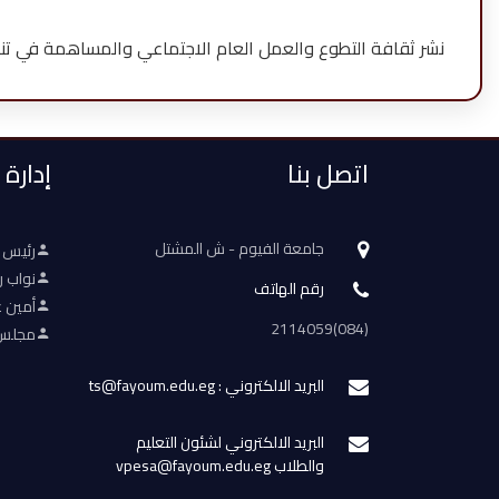
نشر ثقافة التطوع والعمل العام الاجتماعي والمساهمة في تنم
اتصل بنا
إدارة
جامعة الفيوم - ش المشتل
رئيس 
نواب ر
رقم الهاتف
أمين ع
(084)2114059
مجلس 
البريد الالكتروني : ts@fayoum.edu.eg
البريد الالكتروني لشئون التعليم
والطلاب vpesa@fayoum.edu.eg