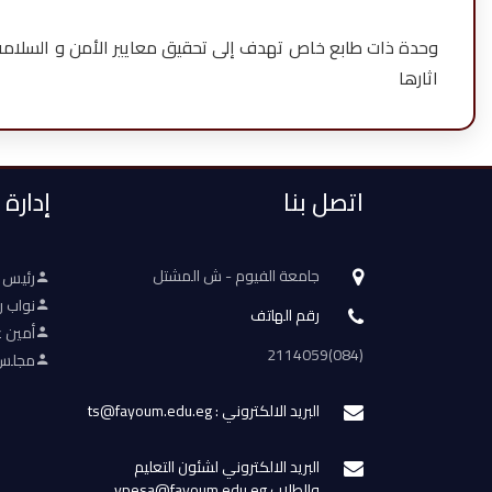
وحدة ذات طابع خاص تهدف إلى تحقيق معايير الأمن و السلامة د
اثارها
اتصل بنا
إدارة
جامعة الفيوم - ش المشتل
رئيس 
نواب ر
رقم الهاتف
أمين ع
(084)2114059
مجلس 
البريد الالكتروني : ts@fayoum.edu.eg
البريد الالكتروني لشئون التعليم
والطلاب vpesa@fayoum.edu.eg