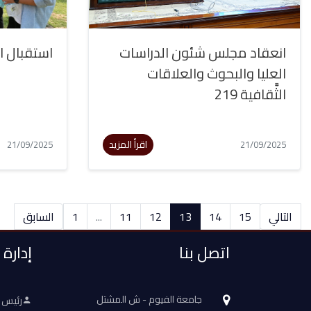
انعقاد مجلس شئون الدراسات
استقبال ا
العليا والبحوث والعلاقات
الثَّقافية 219
اقرأ المزيد
21/09/2025
21/09/2025
التالي
15
14
13
12
11
...
1
السابق
اتصل بنا
إدارة
جامعة الفيوم - ش المشتل
رئيس 