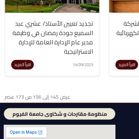
مل لشركة
تجديد تعيين الأستاذ/ عشري عبد
السميع جودة رمضان في وظيفة
مدير عام الإدارة العامة للإدارة
الاستراتيجية
اقرأ المزيد
اقرأ المزيد
14/09/2025
عرض 145 إلى 156 من 173 عنصر
منظومة مقترحات و شكاوى جامعة الفيوم