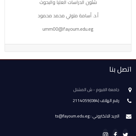
شئون الدراسات العليا والبحوث
أ.د. أسامة متولي محمد محمود
umm00@fayoum.edu.eg
اتصل بنا
جامعة الفيوم - ش المشتل
رقم الهاتف (084)2114059
البريد الالكتروني : ts@fayoum.edu.eg