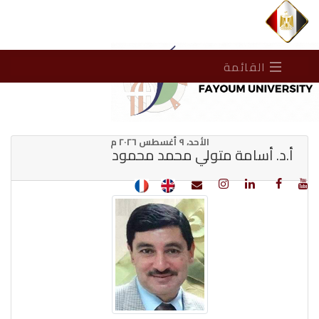
القائمة
الأحد، ٩ أغسطس ٢٠٢٦ م
أ.د. أسامة متولي محمد محمود