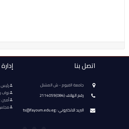
اتصل بنا
إدارة
جامعة الفيوم - ش المشتل
رئيس 
نواب ر
رقم الهاتف (084)2114059
أمين ع
مجلس 
البريد الالكتروني : ts@fayoum.edu.eg