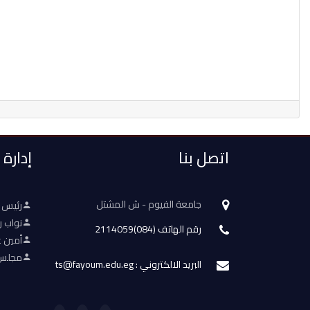
اتصل بنا
إدارة
جامعة الفيوم - ش المشتل
رئيس 
نواب ر
رقم الهاتف (084)2114059
أمين ع
مجلس 
البريد الالكتروني : ts@fayoum.edu.eg