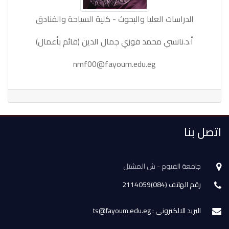
الدراسات العليا والبحوث - كلية السياحة والفنادق
أ.د.نانسي محمد فوزي جمال الدين (قائم بأعمال)
nmf00@fayoum.edu.eg
اتصل بنا
جامعة الفيوم - ش المشتل
رقم الهاتف (084)2114059
البريد الالكتروني : ts@fayoum.edu.eg