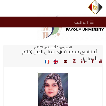
القائمة
الخميس، ٦ أغسطس ٢٠٢٦ م
أ.د.نانسي محمد فوزي جمال الدين (قائم
بأعمال)