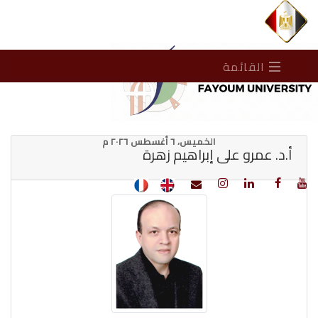
القائمة
الخميس، ٦ أغسطس ٢٠٢٦ م
أ.د. عمرو على إبراهيم زهرة