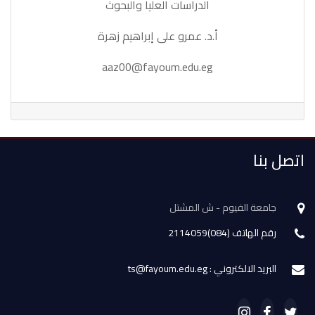
الدراسات العليا والبحوث
أ.د. عمرو على إبراهيم زهرة
aaz00@fayoum.edu.eg
اتصل بنا
جامعة الفيوم - ش المشتل
رقم الهاتف (084)2114059
البريد الالكتروني : ts@fayoum.edu.eg