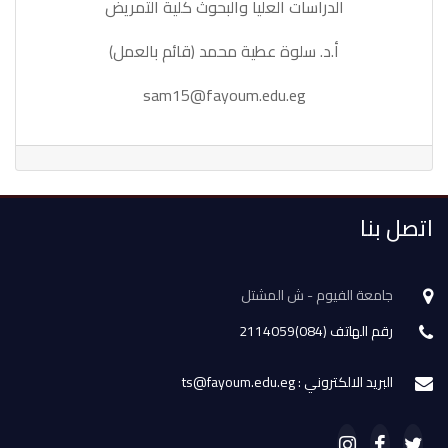
الدراسات العليا والبحوث كلية التمريض
أ.د. سلوة عطية محمد (قائم بالعمل)
sam15@fayoum.edu.eg
اتصل بنا
جامعة الفيوم - ش المشتل
رقم الهاتف (084)2114059
البريد الالكتروني : ts@fayoum.edu.eg