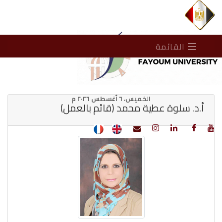
القائمة
الخميس، ٦ أغسطس ٢٠٢٦ م
أ.د. سلوة عطية محمد (قائم بالعمل)