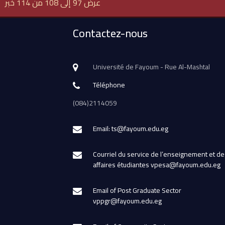
عرض 97 إلى 108 من 114 خبر
Contactez-nous
Université de Fayoum - Rue Al-Mashtal
Téléphone
(084)2114059
Email: ts@fayoum.edu.eg
Courriel du service de l’enseignement et de
affaires étudiantes vpesa@fayoum.edu.eg
Email of Post Graduate Sector
vppgr@fayoum.edu.eg