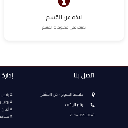
نبذه عن القسم
تعرف على معلومات القسم
اتصل بنا
إدارة
جامعة الفيوم - ش المشتل
رئيس 
نواب ر
رقم الهاتف
أمين ع
(084)2114059
مجلس 