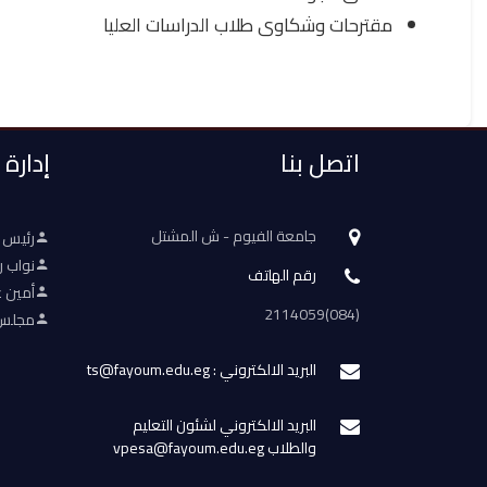
مقترحات وشكاوى طلاب الدراسات العليا
اتصل بنا
إدارة
جامعة الفيوم - ش المشتل
رئيس 
نواب ر
رقم الهاتف
أمين ع
(084)2114059
مجلس 
البريد الالكتروني : ts@fayoum.edu.eg
البريد الالكتروني لشئون التعليم
والطلاب vpesa@fayoum.edu.eg