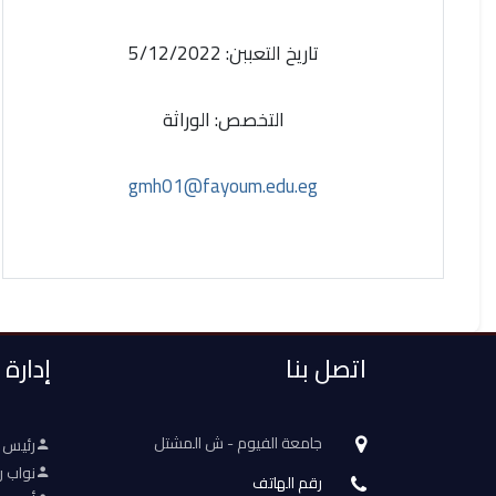
تاريخ التعببن: 5/12/2022
التخصص: الوراثة
gmh01@fayoum.edu.eg
اتصل بنا
إدارة
جامعة الفيوم - ش المشتل
رئيس 
نواب ر
رقم الهاتف