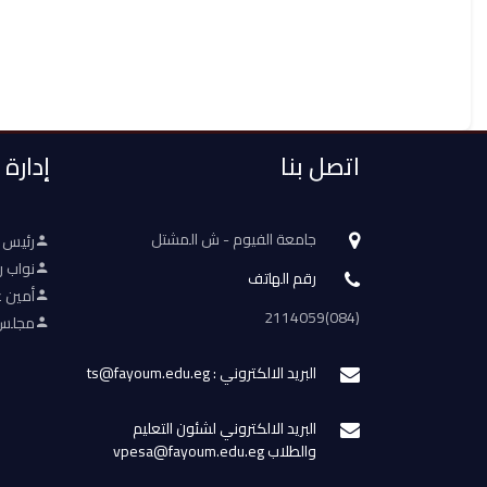
اتصل بنا
إدارة
جامعة الفيوم - ش المشتل
رئيس 
نواب ر
رقم الهاتف
أمين ع
(084)2114059
مجلس 
البريد الالكتروني : ts@fayoum.edu.eg
البريد الالكتروني لشئون التعليم
والطلاب vpesa@fayoum.edu.eg