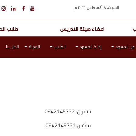
السبت، ٨ أغسطس ٢٠٢٦ م
ب
اعضاء هيئة التدريس
طلاب الدر
عن المعهد
إدارة المعهد
الطلاب
المجلة
اتصل بنا
تليفون: 0842145732
فاكس:0842145731