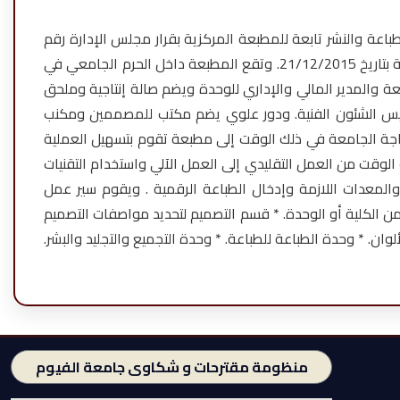
تماد إنشاء وحدة الطباعة والنشر تابعة للمطبعة المركزية بقرار مجلس الإدارة رقم
(5) بتاريخ 3/6/2015. ووحدة الطباعة والنشر وحدة ذات طابع خاص مستقلة مالياً وإدارياً ولها لائحة مالية معتمدة من قبل وزارة المالية بتاريخ 21/12/2015. وتقع المطبعة داخل الحرم الجامعي في
ى مساحة 275 م2 عبارة عن دور أرضي بإرتفاع 10 م يضم غرفة مدير المطبعة والمدير المالي والإداري للوحدة ويضم صالة إنتاجية وملحق
 رئيس الشئون الفنية. ودور علوي يضم مكتب للمصممين ومكنب
 المطبعة. وكان ذلك لحاجة الجامعة في ذلك الوقت إلى مطبعة تقوم بتسهيل العملية
الوقت من العمل التقليدي إلى العمل الآلي واستخدام التقنيات
والمعدات اللازمة وإدخال الطباعة الرقمية . ويقوم سير عمل
ن الكلية أو الوحدة. * قسم التصميم لتحديد مواصفات التصميم
ن. * وحدة الطباعة للطباعة. * وحدة التجميع والتجليد والبشر.
منظومة مقترحات و شكاوى جامعة الفيوم