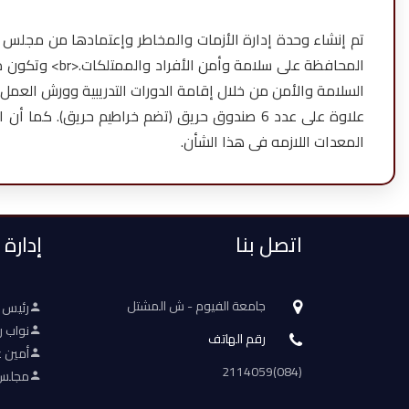
المحافظة على 
السلامة والأمن من خلال إقامة الدورات التدريبية وورش العمل
علاوة على عدد 6 صندوق حريق (تضم خراطيم حريق
المعدات اللازمه فى هذا الشأن.
اتصل بنا
إدارة
جامعة الفيوم - ش المشتل
رئيس 
نواب ر
رقم الهاتف
أمين ع
(084)2114059
مجلس 