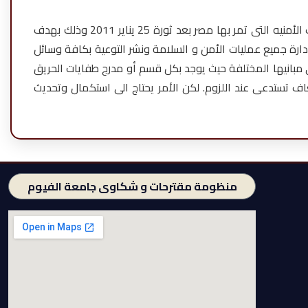
تم إنشاء وحدة إدارة الأزمات والمخاطر وإعتمادها من مجلس الكلية رقم320 بتاريخ 12/7/2010 وقد تم تفعيلها وخاصة بعد الظروف الأمنيه التى تمر بها مصر بعد ثورة 25 يناير 2011 وذلك بهدف
لمنشآت والأفراد، إدارة جميع عمليات الأمن و السلامة ونشر التوعية بكافة وسائل
ى مبانيها المختلفة حيث يوجد بكل قسم أو مدرج طفايات الحريق
إسعاف تستدعى عند اللزوم. لكن الأمر يحتاج الى استكمال وتحديث
منظومة مقترحات و شكاوى جامعة الفيوم