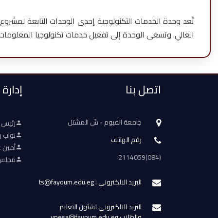
العالي. وتسعى الوحدة إلى تفعيل خدمات تكنولوجيا المعلومات د
اتصل بنا
إدارة
جامعة الفيوم - ش المشتل
رئيس 
نواب ر
رقم الهاتف
أمين ع
(084)2114059
مجلس 
البريد الالكتروني : ts@fayoum.edu.eg
البريد الالكتروني لشئون التعليم
والطلاب vpesa@fayoum.edu.eg