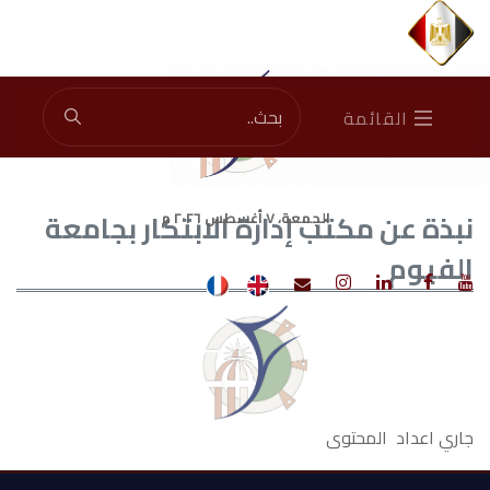
القائمة
نبذة عن مكتب إدارة الابتكار بجامعة
الجمعة، ٧ أغسطس ٢٠٢٦ م
الفيوم
جاري اعداد المحتوى