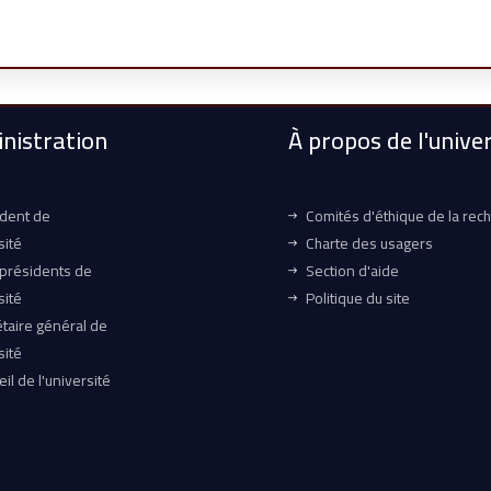
nistration
À propos de l'univer
ident de
Comités d'éthique de la rec
sité
Charte des usagers
-présidents de
Section d'aide
sité
Politique du site
taire général de
sité
il de l'université