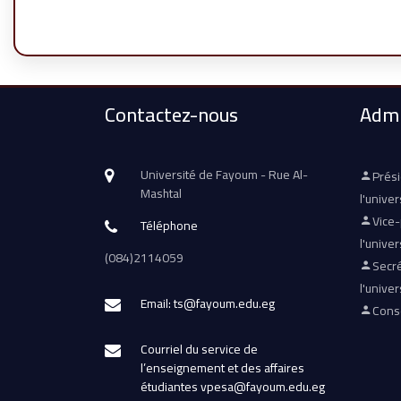
Contactez-nous
Admi
Université de Fayoum - Rue Al-
Prés
Mashtal
l'univer
Vice
Téléphone
l'univer
(084)2114059
Secré
l'univer
Email: ts@fayoum.edu.eg
Conse
Courriel du service de
l’enseignement et des affaires
étudiantes vpesa@fayoum.edu.eg