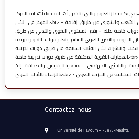
أهداف المركز<br> وافق مجلس جامعة الفيوم بتاريخ 30/4/2007م على انشاء مركز التدريب اللغوي بكلية دار العلوم والتي تتلخص أهداف
المركز فى الاتى:<br> - تجديد المعارف اللغوية للمعلمين والإعلاميين والصحفيين ومحرري مجالس الشعب والشورى عن طريق إقامة
دورات خاصة بذلك. - رفع المستوى اللغوي والأدبي عن طريق:<br> - دورات تدريبية تعنى بترسيخ مهارات التحرير اللغوي والأدبي ومهارات
نطق اللغوي السليم وتعلم قواعد النحو وفروعه.<br> - تقديم المشورة اللغوية وتصحيح الأبحاث
شرات لكل الفئات السابقة عن طريق دورات تدريبية.<br> - التدريب على الإلقاء والخطابة ومخارج الحروف وتنمية
المهارات اللغوية المختلفة عن طريق دورات تدريبية خاصة.<br> - تقديم برنامج التحرير اللغوي والأدبي للإدارات التعليمية والمدارس والإذاعة
والتليفزيون والصحافة....إلخ.<br> - تقديم المشورة اللغوية وتصميم البحوث اللغوية لكافة المؤسسات التعليمية والباحثين المهتمين
Contactez-nous
Université de Fayoum - Rue Al-Mashtal