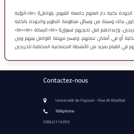
الرؤية:<br> ((مكتب متابعة الخريجين واحد من المكاتب المتخصصة التابعة لوحدة ضمان الجودة بكلية دار العلوم جامعة الفيوم، يتواصل
يكون بذلك وسيلة من وسائل منظومة التطوير والجودة بالكلية
<br><br> الرسالة:<br> ((يقوم مكتب متابعة خريجي كلية دار العلوم جامعة الفيوم بالتواصل مع الخريجين، وإعدادهم قبل تخرجهم لسوق
لكلية أو في أماكن عملهم، وتيسير مهمة التواصل بينهم وبين
Contactez-nous
Université de Fayoum - Rue Al-Mashtal
Téléphone
(084)2114059