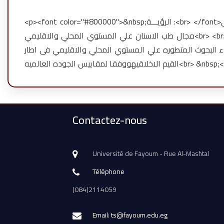
<p><font color="#800000">&nbsp;الرؤيـــة :<br> </font>الوصول الي الرياده في نواحي التعليم والبحث العلمي وخدمه المجتمع في
مجال طب الاسنان علي المستوي المحلي والاقليمي<br> <br> <font color="#800000">الرسالـــة :<br> </font>اعداد خريجين متميزين
ء البحوث المتطوره علي المستوي المحلي والاقليمي فى اطار
القيم الاخلاقيهووفقا لمقاييس الجوده العالميه<b
Contactez-nous
Université de Fayoum - Rue Al-Mashtal
Téléphone
(084)2114059
Email: ts@fayoum.edu.eg