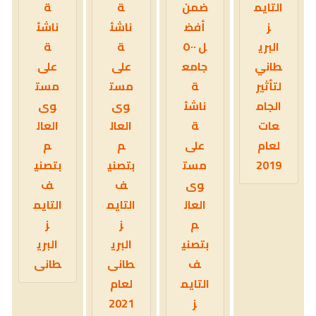
التايم
ضمن
ة
ة
ز
أفض
ناشئ
ناشئ
البري
ل ٥٠٠
ة
ة
طاني
جامع
على
على
لتأثير
ة
مست
مست
الجام
ناشئ
وى
وى
عات
ة
العال
العال
لعام
على
م
م
2019
مست
بتصني
بتصني
وى
ف
ف
العال
التايم
التايم
م
ز
ز
بتصني
البري
البري
ف
طانى
طانى
التايم
لعام
ز
2021