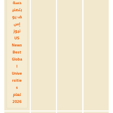
دسة
بتصني
ف يو
إس
نيوز
US
News
Best
Globa
l
Unive
rsitie
s
لعام
2026