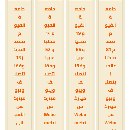
جامع
جامع
جامع
جامع
ة
ة
ة
ة
الفيو
الفيو
الفيو
الفيو
م
م 19
م 14
م
تتقد
محليا
محليا
تحصد
م 81
و 66
و 52
المرك
مركزا
عربيا
عربيا
ز 13
عالمي
وفقا
وفقا
وفقا
ا
لتصني
لتصني
لتصني
بتصني
ف
ف
ف
ف
ويبو
ويبو
ويبو
ويبو
ميترك
ميترك
ميترك
ميترك
س
س
س
س
Webo
Webo
الأسب
Webo
metri
metri
انى