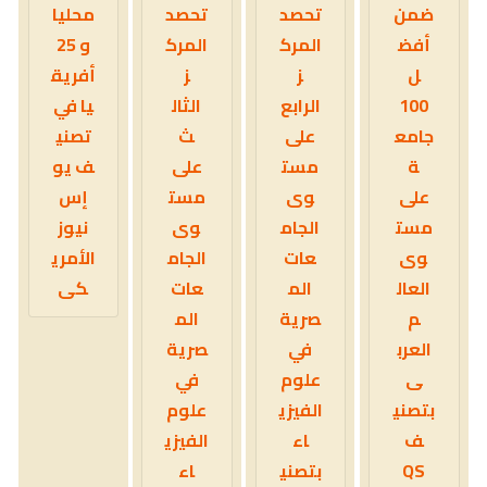
ضمن
تحصد
تحصد
محليا
أفض
المرك
المرك
و 25
ل
ز
ز
أفريق
100
الرابع
الثال
يا في
جامع
على
ث
تصني
ة
مست
على
ف يو
على
وى
مست
إس
مست
الجام
وى
نيوز
وى
عات
الجام
الأمري
العال
الم
عات
كى
م
صرية
الم
العرب
في
صرية
ى
علوم
في
بتصني
الفيزي
علوم
ف
اء
الفيزي
QS
بتصني
اء