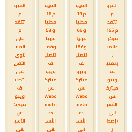
الفيو
الفيو
الفيو
الفيو
م
م 19
م 16
م
تتقد
محليا
محليا
تتقد
م 155
و 66
و 53
م
مركزا
عربيا
عربيا
على
عالمي
وفقا
وفقا
المس
ا
لتصني
لتصني
توى
بتصني
ف
ف
الأفري
ف
ويبو
ويبو
قى
ويبو
ميترك
ميترك
بتصني
ميترك
س
س
ف
س
Webo
Webo
ويبو
الأسب
metri
metri
ميترك
انى
cs
cs
س
(إصدا
الأسب
الأسب
الأسب
ر
انى
انى
انى