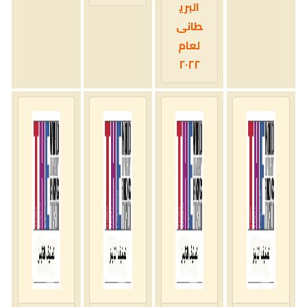
البري
طانى
لعام
٢٠٢٢