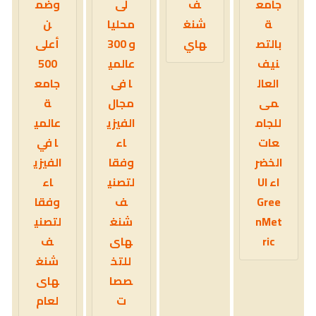
جامع
ف
لى
وضم
ة
شنغ
محليا
ن
بالتص
هاي
و 300
أعلى
نيف
عالمي
500
العال
ا فى
جامع
مى
مجال
ة
للجام
الفيزي
عالمي
عات
اء
ا في
الخضر
وفقا
الفيزي
اء UI
لتصني
اء
Gree
ف
وفقا
nMet
شنغ
لتصني
ric
هاى
ف
للتخ
شنغ
صصا
هاى
ت
لعام