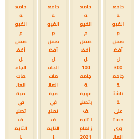
جامع
جامع
جامع
جامع
ة
ة
ة
ة
الفيو
الفيو
الفيو
الفيو
م
م
م
م
ضمن
ضمن
ضمن
ضمن
أفض
أفض
أفض
أفض
ل
ل
ل
ل
300
100
الجام
الجام
جامع
جامع
عات
عات
ة
ة
العال
العال
ناشئ
عربية
مية
مية
ة
بتصني
في
في
على
ف
تصني
تصني
مست
التايم
ف
ف
وى
ز لعام
التايم
التايم
العال
2021
ز
ز