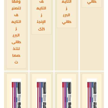
طاني
التايم
ف
وفقا
ز
التايم
لتصني
البري
ز
ف
طاني
الإنجل
التايم
يزى
ز
البري
طانى
للتخ
صصا
ت