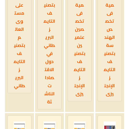
مية
مية
بتصني
على
فى
فى
ف
مست
تخص
تخص
التايم
وى
ص
صين
ز
العال
الهند
علمي
البري
م
سة
ين
طاني
بتصني
بتصني
بتصني
في
ف
ف
ف
دول
التايم
التايم
التايم
الاقت
ز
ز
ز
صادا
البري
الإنجل
الإنجل
ت
طاني
يزى
يزى
الناش
ئة