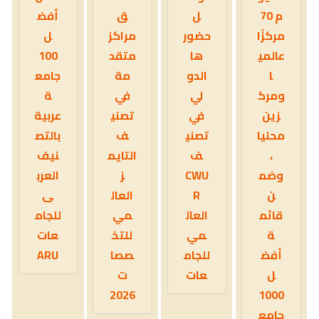
م 70
ل
ق
أفض
مركزًا
حضور
مراكز
ل
عالمي
ها
متقد
100
ا
الدو
مة
جامع
ومرك
لي
في
ة
زين
في
تصني
عربية
محليا
تصني
ف
بالتص
،
ف
التايم
نيف
وضم
CWU
ز
العرب
ن
R
العال
ى
قائم
العال
مي
للجام
ة
مي
للتخ
عات
أفض
للجام
صصا
ARU
ل
عات
ت
2026
1000
جامع