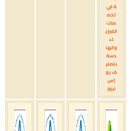
ة في
تخص
صات
الفيزي
اء
والهن
دسة
بتصني
ف يو
إس
نيوز