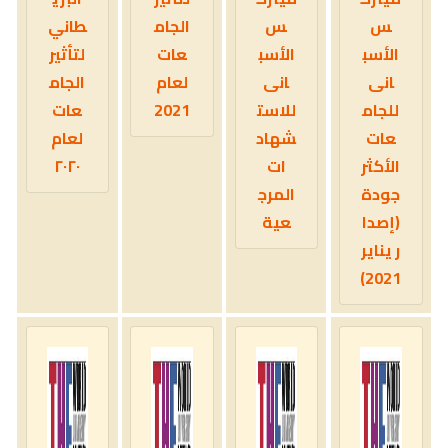
س
س
الجام
طاني
الأسب
الأسب
عات
لتأثير
انى
انى
لعام
الجام
للجام
للاست
2021
عات
عات
شهاد
لعام
الأكثر
ات
٢٠٢٠
جودة
المرج
(إصدا
عية
ر يناير
2021)