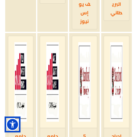
البري
ف يو
طاني
إس
نيوز
إدراج
5
جامع
جامع