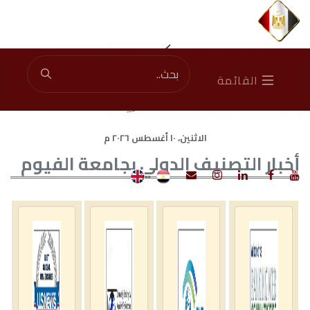
Total Visitors: 46964502
|
Current Visitors: 1897
القائمة
الاثنين، ١٠ أغسطس ٢٠٢٦ م
أخبار التصنيف الدولي بجامعة الفيوم