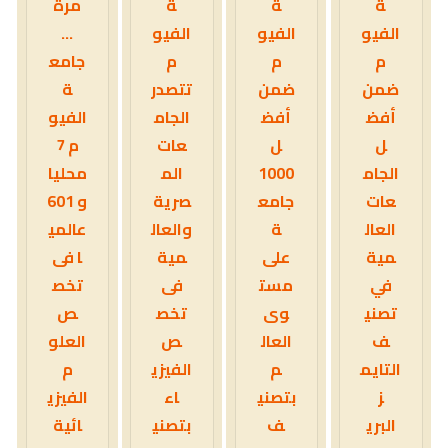
ة
ة
ة
مرة
الفيو
الفيو
الفيو
...
م
م
م
جامع
ضمن
ضمن
تتصدر
ة
أفض
أفض
الجام
الفيو
ل
ل
عات
م 7
الجام
1000
الم
محليا
عات
جامع
صرية
و 601
العال
ة
والعال
عالمي
مية
على
مية
ا فى
في
مست
فى
تخص
تصني
وى
تخص
ص
ف
العال
ص
العلو
التايم
م
الفيزي
م
ز
بتصني
اء
الفيزي
البري
ف
بتصني
ائية