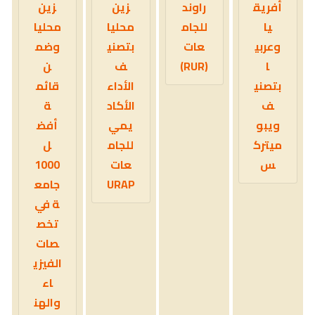
أفريق
راوند
زين
زين
يا
للجام
محليا
محليا
وعربي
عات
بتصني
وضم
ا
(RUR)
ف
ن
بتصني
الأداء
قائم
ف
الأكاد
ة
ويبو
يمي
أفض
ميترك
للجام
ل
س
عات
1000
URAP
جامع
ة في
تخص
صات
الفيزي
اء
والهن