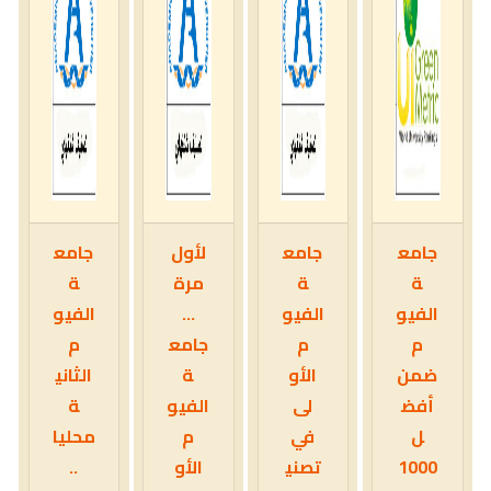
جامع
جامع
لأول
جامع
ة
ة
مرة
ة
الفيو
الفيو
...
الفيو
م
م
جامع
م
ضمن
الأو
ة
الثاني
أفض
لى
الفيو
ة
ل
في
م
محليا
1000
تصني
الأو
..