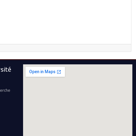
sité
herche