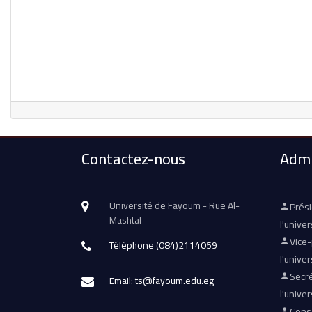
Contactez-nous
Admi
Université de Fayoum - Rue Al-
Prés
Mashtal
l'univer
Vice
Téléphone (084)2114059
l'univer
Secré
Email: ts@fayoum.edu.eg
l'univer
Conse