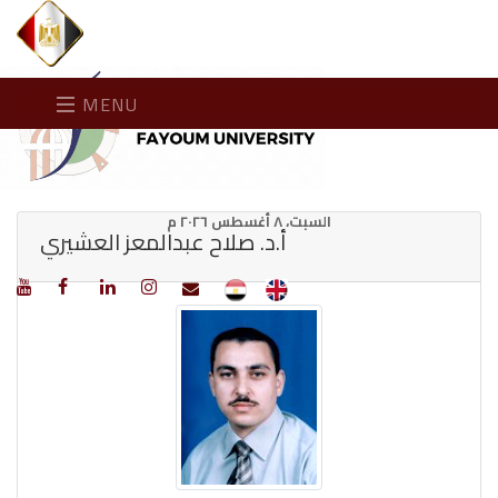
MENU
السبت، ٨ أغسطس ٢٠٢٦ م
أ.د. صلاح عبدالمعز العشيري