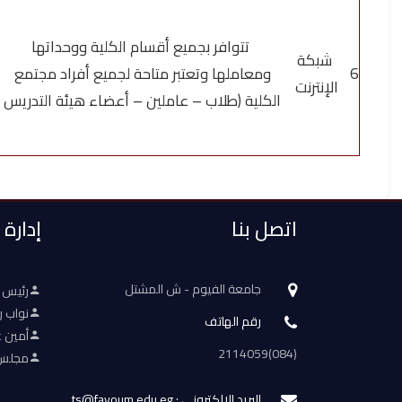
تتوافر بجميع أقسام الكلية ووحداتها
شبكة
6
ومعاملها وتعتبر متاحة لجميع أفراد مجتمع
الإنترنت
الكلية (طلاب – عاملين – أعضاء هيئة التدريس
اتصل بنا
إدارة
جامعة الفيوم - ش المشتل
رئيس 
نواب ر
رقم الهاتف
أمين ع
(084)2114059
مجلس 
البريد الالكتروني : ts@fayoum.edu.eg