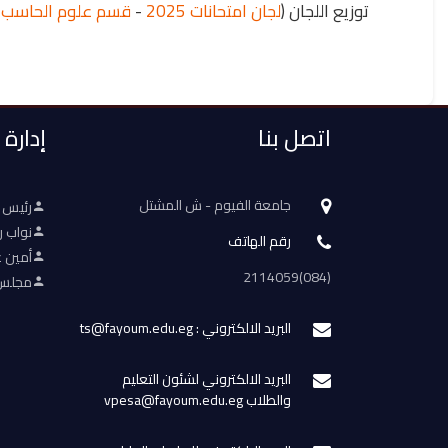
توزيع اللجان (
لجان امتحانات 2025
-
قسم علوم الحاسب - 
اتصل بنا
إدارة
جامعة الفيوم - ش المشتل
رئيس 
نواب ر
رقم الهاتف
أمين ع
(084)2114059
مجلس 
البريد الالكتروني : ts@fayoum.edu.eg
البريد الالكتروني لشئون التعليم
والطلاب vpesa@fayoum.edu.eg