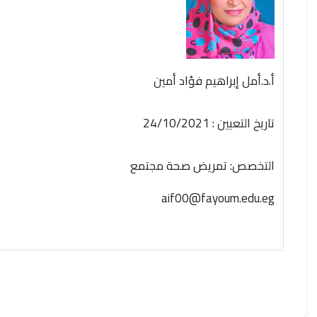
أ.د.أمل إبراهيم فؤاد أمين
تاريخ التعيين : 24/10/2021
التخصص: تمريض صحة مجتمع
aif00@fayoum.edu.eg