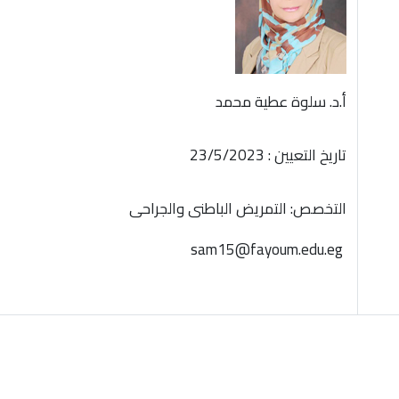
أ.د. سلوة عطية محمد
تاريخ التعيين : 23/5/2023
التخصص: التمريض الباطنى والجراحى
sam15@fayoum.edu.eg