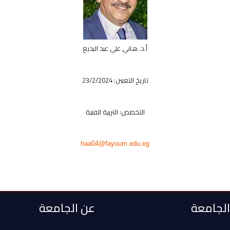
أ.د. هاني علي عبد البديع
تاريخ التعببن: 23/2/2024
التخصص: التربية الفنية
haa04@fayoum.edu.eg
 الجامعة
عن الجامعة