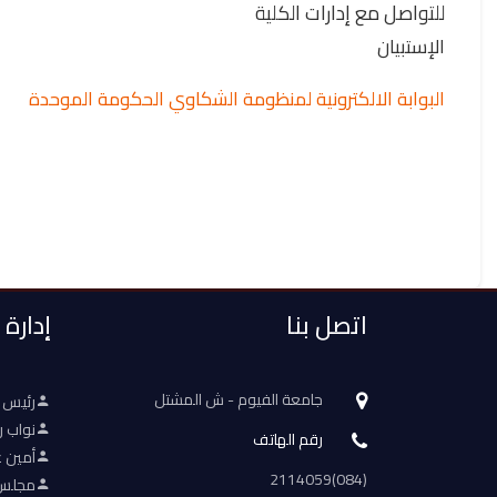
للتواصل مع إدارات الكلية
الإستبيان
البوابة الالكترونية لمنظومة الشكاوي الحكومة الموحدة
اتصل بنا
إدارة
جامعة الفيوم - ش المشتل
رئيس 
نواب ر
رقم الهاتف
أمين ع
(084)2114059
مجلس 