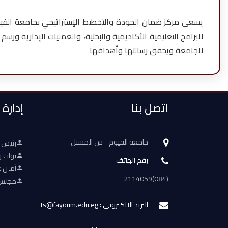
يسعى مركز ضمان الجودة والتخطيط الإستراتيجي بجامعة الفيوم
للبرامج التعليمية الأكاديمية والبحثية، والعمليات الإدارية و
للجامعة ويحقق رسالتها وأهدافها
اتصل بنا
إدارة
جامعة الفيوم - ش المشتل
رئيس 
نواب ر
رقم الهاتف
أمين ع
(084)2114059
مجلس 
البريد الالكتروني : ts@fayoum.edu.eg