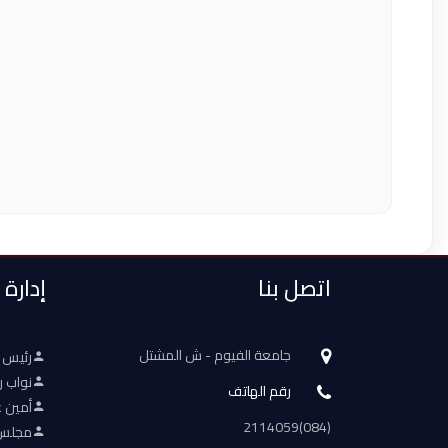
اتصل بنا
إدارة
جامعة الفيوم - ش المشتل
رئيس 
نواب ر
رقم الهاتف
أمين ع
(084)2114059
مجلس 