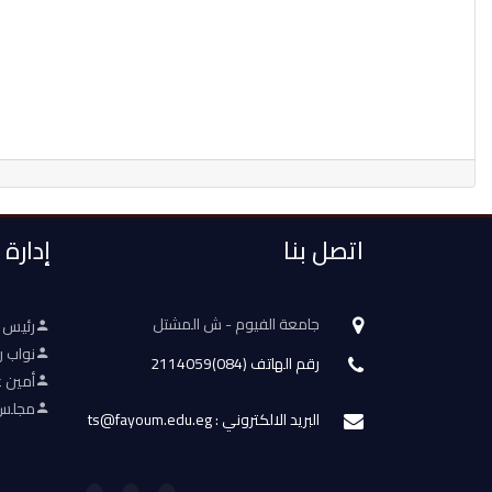
اتصل بنا
إدارة
جامعة الفيوم - ش المشتل
رئيس 
نواب ر
رقم الهاتف (084)2114059
أمين ع
مجلس 
البريد الالكتروني : ts@fayoum.edu.eg