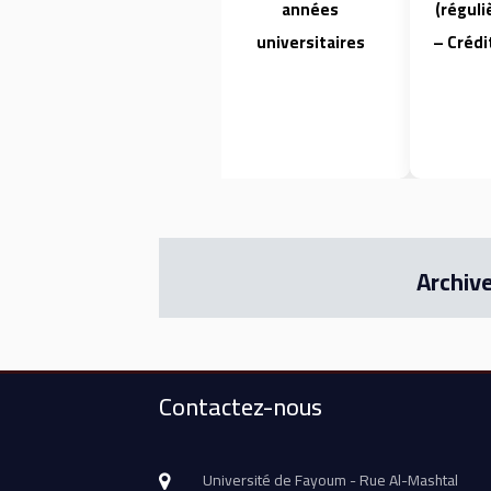
années
(réguli
universitaires
– Crédi
Archiv
Contactez-nous
Université de Fayoum - Rue Al-Mashtal