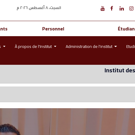
السبت، ٨ أغسطس ٢٠٢٦ م
ants
Personnel
Étudian
s
À propos de l'Institut
Administration de l'institut
Etud
Institut de