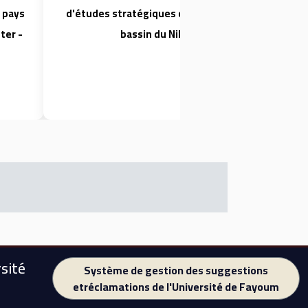
 pays
d'études stratégiques des pays du
a
ter -
bassin du Nil
sité
Système de gestion des suggestions
etréclamations de l'Université de Fayoum