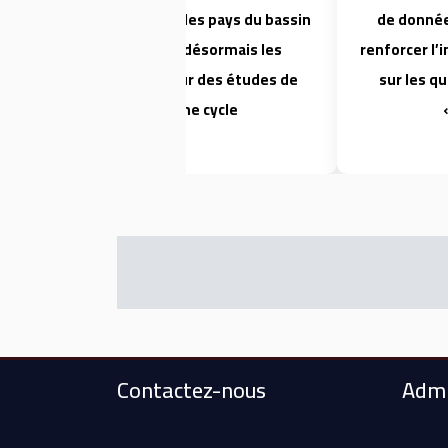
stratégiques pour les pays du bassin
de donnée
du Nil accepte désormais les
renforcer l’
candidatures pour des études de
sur les qu
troisième cycle.
Contactez-nous
Admi