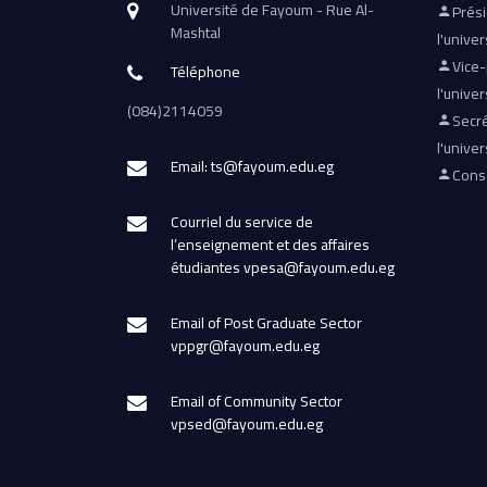
Université de Fayoum - Rue Al-
Prés
Mashtal
l'univer
Vice
Téléphone
l'univer
(084)2114059
Secré
l'univer
Email: ts@fayoum.edu.eg
Conse
Courriel du service de
l’enseignement et des affaires
étudiantes vpesa@fayoum.edu.eg
Email of Post Graduate Sector
vppgr@fayoum.edu.eg
Email of Community Sector
vpsed@fayoum.edu.eg