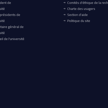
ident de
Comités d'éthique de la rec
sité
Charte des usagers
-présidents de
Section d'aide
sité
Politique du site
taire général de
sité
il de l'université