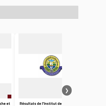
❯
rche et
Résultats de l'Institut de recherche et
Discus