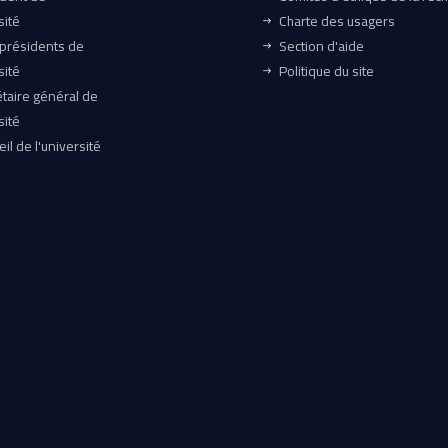
sité
Charte des usagers
-présidents de
Section d'aide
sité
Politique du site
taire général de
sité
il de l'université