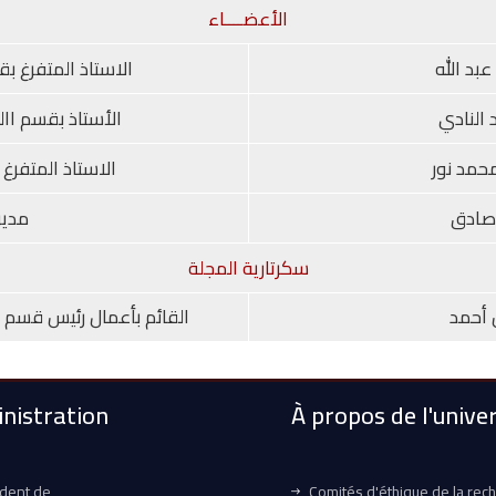
الأعضــــاء
بد الله
الاستاذ المتفرغ بق
 النادي
الأستاذ بقسم اا
محمد نور
الاستاذ المتفرغ
صادق
مدير
سكرتارية المجلة
 أحمد
القائم بأعمال رئيس قسم ا
nistration
À propos de l'univer
ident de
Comités d'éthique de la rec