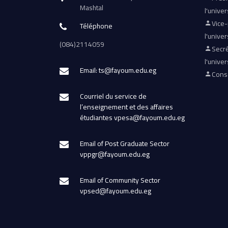
Mashtal
l'univer
Vice
Téléphone
l'univer
(084)2114059
Secré
l'univer
Email: ts@fayoum.edu.eg
Conse
Courriel du service de
l’enseignement et des affaires
étudiantes vpesa@fayoum.edu.eg
Email of Post Graduate Sector
vppgr@fayoum.edu.eg
Email of Community Sector
vpsed@fayoum.edu.eg