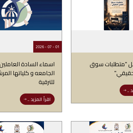
01 - 07 - 2026
ل "متطلبات سوق
اسماء السادة العاملين ب
حقيقي"
الجامعه و كلياتها المر
للترقية
 ..
اقرأ المزيد ..