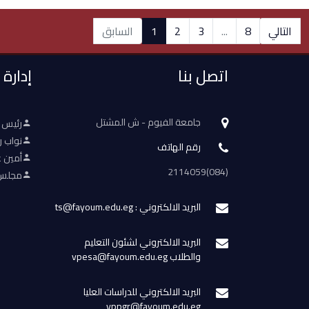
التالي
8
...
3
2
1
السابق
اتصل بنا
إدارة
جامعة الفيوم - ش المشتل
رئيس 
نواب ر
رقم الهاتف
أمين ع
(084)2114059
مجلس 
البريد الالكتروني : ts@fayoum.edu.eg
البريد الالكتروني لشئون التعليم
والطلاب vpesa@fayoum.edu.eg
البريد الالكتروني للدراسات العليا
vppgr@fayoum.edu.eg