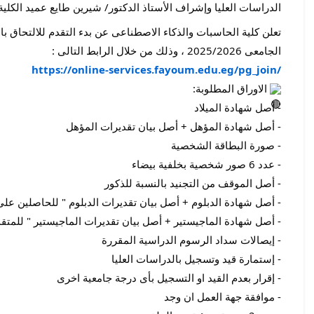
الدراسات العليا وإشراف الأستاذ الدكتور/ شيرين
طايع عميد الكلية
تعلن كلية الحاسبات والذكاء الاصطناعى عن بدء التقدم للالتحاق بال
الجامعى 2025/2026 ، وذلك من خلال الرابط التالى :
https://online-services.fayoum.edu.eg/pg_join/
الاوراق المطلوبة:
- أصل شهادة الميلاد
- أصل شهادة المؤهل + أصل بيان تقديرات المؤهل
- صورة البطاقة الشخصية
- عدد 6 صور شخصية بخلفية بيضاء
- أصل الموقف من التجنيد بالنسبة للذكور
- أصل شهادة الدبلوم + أصل بيان تقديرات الدبلوم " للحاصلين على 
- أصل شهادة الماجيستير + أصل بيان تقديرات الماجيستير " للمتقد
- إيصالات سداد الرسوم الدراسية المقررة
- إستمارة قيد وتسجيل بالدراسات العليا
- إقرار بعدم القيد او التسجيل بأى درجة جامعية اخرى
- موافقة جهة العمل ان وجد