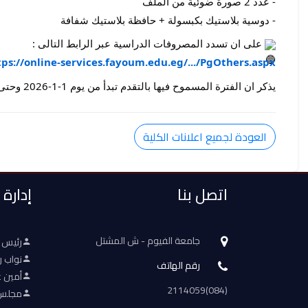
- عدد 2 صورة ضوئية من الملف
- دوسية بلاستيك بكبسولة + حافظة بلاستيك شفافة
على ان تسدد المصروفات الدراسية عبر الرابط التالى :
tps://online-services.fayoum.edu.eg/.../PgOthers.aspx
يذكر ان الفترة المسموح فيها بالتقدم تبدأ من يوم 1-1-2026 وحتى 31- 1 - 2026
العودة لجميع اعلانات الكلية
اتصل بنا
إدارة
جامعة الفيوم - ش المشتل
رئيس 
نواب ر
رقم الهاتف
أمين ع
(084)2114059
مجلس 