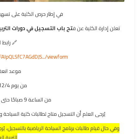
في إطار حرص الكلية على تسهيل 
تعلن إدارة الكلية عن ف
تح باب التسجيل في دورات التربي
🔗 رابط 
FAIpQLSfC7AGdDJS.../viewform...
موعد انعقا
من يوم 12/4 وحتى 22/4
من الساعة 9 صباحًا حتى 11:30 صباحًا بمقر الكلية
يُرجى العلم أن التسجيل متاح لطالبات كلية السياحة و
وفي حال قيام طالبات برنامج السياحة الرياضية بالتسجيل، يُر
التربية ا