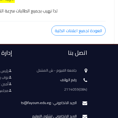
لذا نهيب بجميع الطالبات سرعة الت
العودة لجميع اعلانات الكلية
اتصل بنا
إدارة
جامعة الفيوم - ش المشتل
رئيس 
نواب ر
رقم الهاتف
أمين ع
(084)2114059
مجلس 
البريد الالكتروني : ts@fayoum.edu.eg
البريد الالكتروني لشئون التعليم