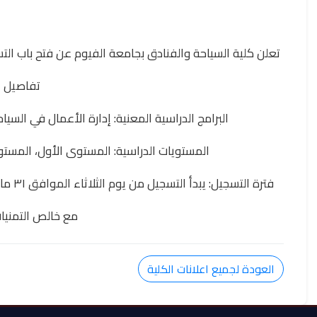
تعلن كلية السياحة والفنادق بجامعة الفيوم عن فتح باب التس
تفاصيل ا
البرامج الدراسية المعنية: إدارة الأعمال في السيا
المستويات الدراسية: المستوى الأول، المستوى
فترة التسجيل: يبدأ التسجيل من يوم الثلاثاء الموافق ٣١ مارس ٢٠٢٦، ويستمر حتى يوم الخميس الموافق ٢ أبريل ٢٠٢٦.
مع خالص التمنيات
العودة لجميع اعلانات الكلية