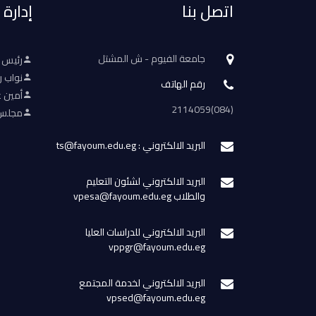
اتصل بنا
إدارة
جامعة الفيوم - ش المشتل
رئيس 
نواب ر
رقم الهاتف
أمين ع
(084)2114059
مجلس 
البريد الالكتروني : ts@fayoum.edu.eg
البريد الالكتروني لشئون التعليم
والطلاب vpesa@fayoum.edu.eg
البريد الالكتروني للدراسات العليا
vppgr@fayoum.edu.eg
البريد الالكتروني لخدمة المجتمع
vpsed@fayoum.edu.eg