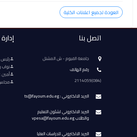
العودة لجميع اعلانات الكلية
اتصل بنا
إدارة
جامعة الفيوم - ش المشتل
رئيس 
نواب ر
رقم الهاتف
أمين ع
(084)2114059
مجلس 
البريد الالكتروني : ts@fayoum.edu.eg
البريد الالكتروني لشئون التعليم
والطلاب vpesa@fayoum.edu.eg
البريد الالكتروني للدراسات العليا