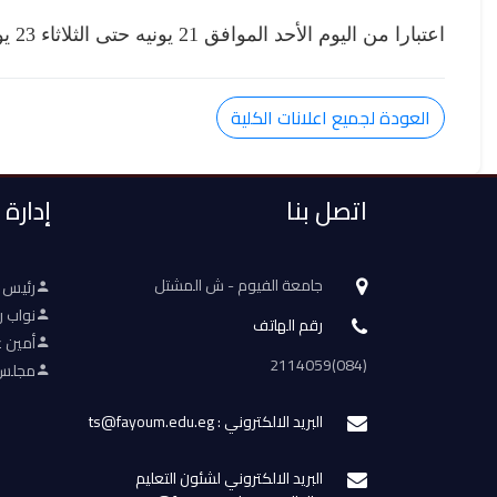
اعتبارا من اليوم الأحد الموافق 21 يونيه حتى الثلاثاء 23 يونيه 2026
العودة لجميع اعلانات الكلية
اتصل بنا
إدارة
جامعة الفيوم - ش المشتل
رئيس 
نواب ر
رقم الهاتف
أمين ع
(084)2114059
مجلس 
البريد الالكتروني : ts@fayoum.edu.eg
البريد الالكتروني لشئون التعليم