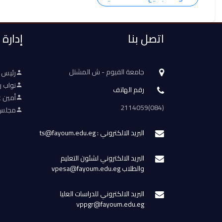
اتصل بنا
إدارة
جامعة الفيوم - ش المشتل
رئيس 
نواب ر
رقم الهاتف
أمين ع
(084)2114059
مجلس 
البريد الالكتروني : ts@fayoum.edu.eg
البريد الالكتروني لشئون التعليم
والطلاب vpesa@fayoum.edu.eg
البريد الالكتروني للدراسات العليا
vppgr@fayoum.edu.eg