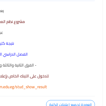
يع
مشروع نظم المع
ع
نتيجة كلي
الفصل الدراسي الثاني 025
- الفرق الثانية والثالثة
للدخول على اللينك الخاص بإعلا
oum.edu.eg/stud_show_result
العودة لجميع اعلانات الكلية