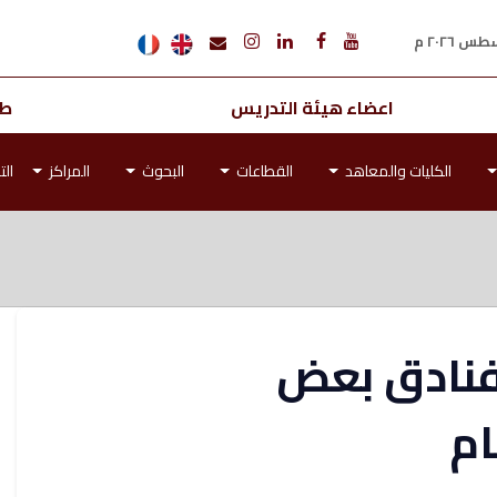
اعضاء هيئة التدريس
طل
الكليات والمعاهد
القطاعات
البحوث
المراكز
الت
لفنادق بعض
ام