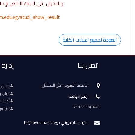
وللدخول على اللينك الخاص بإعلا
oum.edu.eg/stud_show_result
العودة لجميع اعلانات الكلية
اتصل بنا
إدارة
جامعة الفيوم - ش المشتل
رئيس 
نواب ر
رقم الهاتف
أمين ع
(084)2114059
مجلس 
البريد الالكتروني : ts@fayoum.edu.eg