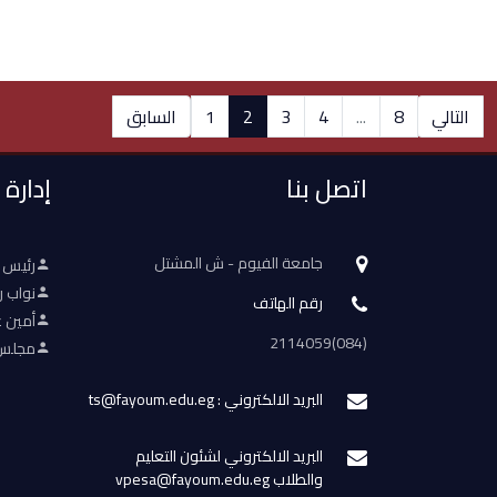
التالي
8
...
4
3
2
1
السابق
اتصل بنا
إدارة
جامعة الفيوم - ش المشتل
رئيس 
نواب ر
رقم الهاتف
أمين ع
(084)2114059
مجلس 
البريد الالكتروني : ts@fayoum.edu.eg
البريد الالكتروني لشئون التعليم
والطلاب vpesa@fayoum.edu.eg