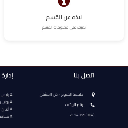
نبذه عن القسم
تعرف على معلومات القسم
اتصل بنا
إدارة
جامعة الفيوم - ش المشتل
رئيس 
نواب ر
رقم الهاتف
أمين ع
(084)2114059
مجلس 