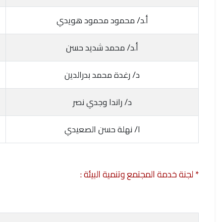
أ.د/ محمود محمود هويدي
أ.د/ محمد شديد حسن
د/ رغدة محمد بدرالدين
د/ راندا وجدي نصر
ا/ نهلة حسن الصعيدي
* لجنة خدمة المجتمع وتنمية البيئة :