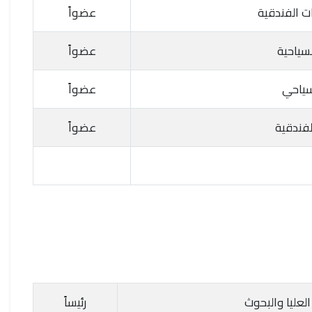
ت الفندقية
عضواً
سياحية
عضواً
لسياحي
عضواً
فندقية
عضواً
لعليا والبحوث
رئيساً