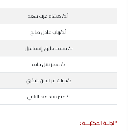
أ.د/ هشام عزت سعد
أ.د/رباب عادل صالح
د/ محمد فايق إسماعيل
د/ سمر نبيل خلف
د/دولت عز الدين شكري
ا/ عبير سيد عبد الباقي
* لجنــة المكتبــــة :