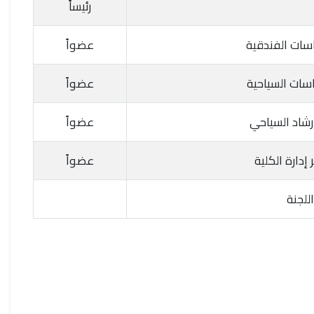
رئيساً
اسات الفندقية
عضواً
اسات السياحية
عضواً
شاد السياحي
عضواً
إدارة الكلية
عضواً
للجنة