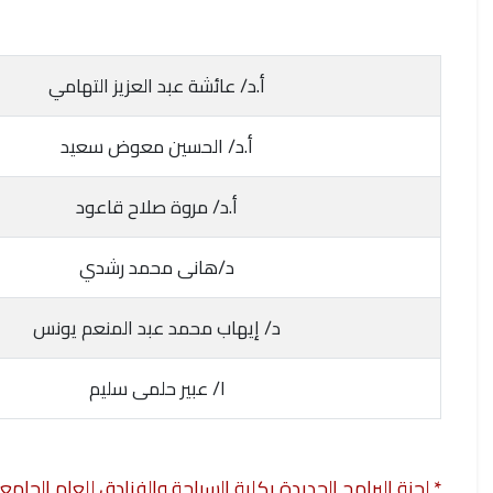
أ.د/ عائشة عبد العزيز التهامي
أ.د/ الحسين معوض سعيد
أ.د/ مروة صلاح قاعود
د/هانى محمد رشدي
د/ إيهاب محمد عبد المنعم يونس
ا/ عبير حلمى سليم
* لجنة البرامج الجديدة بكلية السياحة والفنادق للعام الجامعي 4/2025