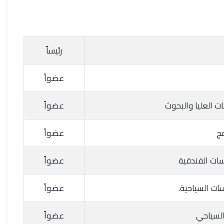
رئيساً
عضواً
ات العليا والبحوث
عضواً
مج
عضواً
سات الفندقية
عضواً
سات السياحية.
عضواً
السياحي
عضواً