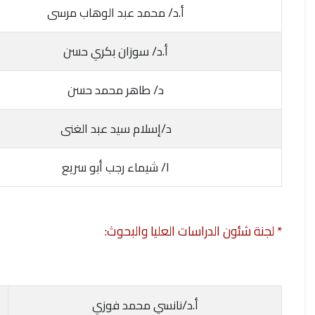
أ.د/ محمد عبد الوهاب مرسى
أ.د/ سوزان بكري حسن
د/ طاهر محمد حسن
د/إسلام سيد عبد الغنى
ا/ شيماء رجب أبو سريع
* لجنة شئون الدراسات العليا والبحوث:
أ.د/نانسي محمد فوزي